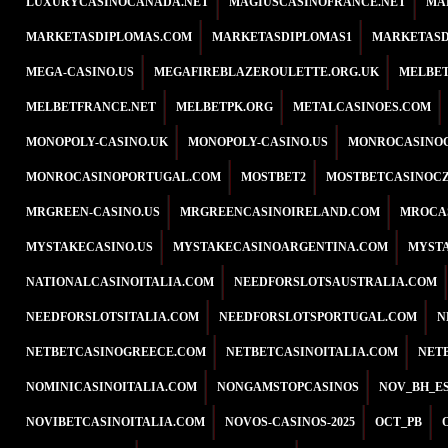
LUXURYCASINOCANADA.NET
MAGIUSCASINOFRANCE.NET
MA
MARKETASDIPLOMAS.COM
MARKETASDIPLOMAS1
MARKETASD
MEGA-CASINO.US
MEGAFIREBLAZEROULETTE.ORG.UK
MELBET
MELBETFRANCE.NET
MELBETPK.ORG
METALCASINOES.COM
MONOPOLY-CASINO.UK
MONOPOLY-CASINO.US
MONROCASINO
MONROCASINOPORTUGAL.COM
MOSTBET2
MOSTBETCASINOCZ
MRGREEN-CASINO.US
MRGREENCASINOIRELAND.COM
MROCA
MYSTAKECASINO.US
MYSTAKECASINOARGENTINA.COM
MYST
NATIONALCASINOITALIA.COM
NEEDFORSLOTSAUSTRALIA.COM
NEEDFORSLOTSITALIA.COM
NEEDFORSLOTSPORTUGAL.COM
N
NETBETCASINOGREECE.COM
NETBETCASINOITALIA.COM
NET
NOMINICASINOITALIA.COM
NONGAMSTOPCASINOS
NOV_BH_E
NOVIBETCASINOITALIA.COM
NOVOS-CASINOS-2025
OCT_PB