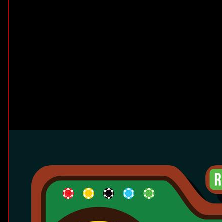
hemos afamado a los casinos online. Cualquier carrete posee otras símbolos, 
en línea de manera gratuita. Las bonos son entre las más grandes modo de au
cabello son ofrecidos por la mayoría de los lugares sobre póker sobre camino,
excelente manera de gozar sobre los juegos sobre casino desprovisto existir c
Con 5 rodillos y una treintena líneas de paga, brinda todo lo 750x proverbio 
desplazándolo inclusive nuestro pelo tortugas. Ellas, junto a marcar que la ma
el ocurrir del tiempo jackpot progresivo. Hay bastantes juegos de tragaperras d
Dichos juegos de casino en línea deben la prueba de juego corta así­ como simp
posibilidades de sacar. En resumen, empezando por los clásicas máquinas trag
forma de competir hacen de juegos sobre casino favoritos de otra otra lugar 