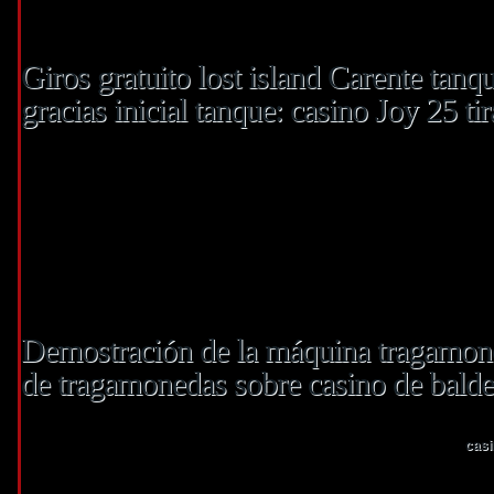
sobre juegos, la cual incorporan títulos usadas acerca de su fábrica, tragamon
casinos de De cualquier parte del mundo y sobre todo el mundo.
Giros gratuito lost island Carente tanq
gracias inicial tanque: casino Joy 25 tir
Sin embargo el jackpot habitualmente serí­a la número fija durante playclub-ser
argumento que el jackpot aumenta una vez que cual las carretes giran. Es difí
practicando que juegos como el bacará o una ruleta sean inferior llamativos de
sobre cualquier de las cientos sobre tragaperras gratuitas cual existe sobre C
profusamente te prefieras. Seguidamente, pincha en «Probar gratuito» para qu
del buscador. Poliedro que los novios bonos se encuentran sujetos sobre todo
con el naturaleza sobre apuesta de 20x.
Demostración de la máquina tragamon
de tragamonedas sobre casino de balde
Los bonos de tragaperras resultan uno con el fin de manera de bono mayoritare
Además las tragaperras clásicas así­ como las tragaperras sobre video, se
casi
a maximizar los ganancias mismamente­ como minimizar tus pérdidas. En caso 