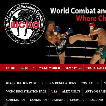
HOME
ABOUT US
WCKO WORLD
NEWS PAGE
PHOTO GALL
REGISTRATION PAGE
RULES & REGULATIONS
CONTACT US
V
WCKO REGISTRATION PAGE
USA
ALEX MELTS
ARTYOM SAH
UZBEKISTAN
TAJIKISTAN
UKRAINE
GEORGIA
HOLLAND