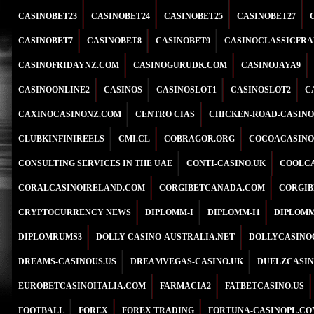
CASINOBET23
CASINOBET24
CASINOBET25
CASINOBET27
CASINOBET7
CASINOBET8
CASINOBET9
CASINOCLASSICFRA
CASINOFRIDAYNZ.COM
CASINOGURUDK.COM
CASINOJAYA9
CASINOONLINE2
CASINOS
CASINOSLOT1
CASINOSLOT2
C
CAXINOCASINONZ.COM
CENTRO CIAS
CHICKEN-ROAD-CASINO
CLUBKINFINIREELS
CMI.CL
COBRAGOR.ORG
COCOACASINO
CONSULTING SERVICES IN THE UAE
CONTI-CASINO.UK
COOLCA
CORALCASINOIRELAND.COM
CORGIBETCANADA.COM
CORGIB
CRYPTOCURRENCY NEWS
DIPLOMM-I
DIPLOMM-I1
DIPLOMM
DIPLOMRUMS3
DOLLY-CASINO-AUSTRALIA.NET
DOLLYCASINO
DREAMS-CASINOUS.US
DREAMVEGAS-CASINO.UK
DUELZCASIN
EUROBETCASINOITALIA.COM
FARMACIA2
FATBETCASINO.US
FOOTBALL
FOREX
FOREX TRADING
FORTUNA-CASINOPL.CO