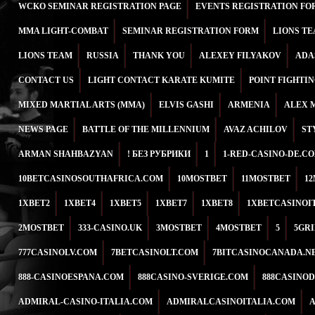
WCKO SEMINAR REGISTRATION PAGE
EVENTS REGISTRATION FO
MMA LIGHT-COMBAT
SEMINAR REGISTRATION FORM
LIONS T
LIONS TEAM
RUSSIA
THANK YOU
ALEXEY FILYAKOV
ADA
CONTACT US
LIGHT CONTACT KARATE KUMITE
POINT FIGHTI
MIXED MARTIAL ARTS (MMA)
ELVIS GASHI
ARMENIA
ALEX 
NEWS PAGE
BATTLE OF THE MILLENNIUM
AVAZ ACHILOV
ST
ARMAN SHAHBAZYAN
! БЕЗ РУБРИКИ
1
1-RED-CASINO-DE.C
10BETCASINOSOUTHAFRICA.COM
10MOSTBET
11MOSTBET
1
1XBET2
1XBET4
1XBET5
1XBET7
1XBET8
1XBETCASINOI
2MOSTBET
333-CASINO.UK
3MOSTBET
4MOSTBET
5
5GR
777CASINOLV.COM
7BETCASINOLT.COM
7BITCASINOCANADA.N
888-CASINOESPANA.COM
888CASINO-SVERIGE.COM
888CASINO
ADMIRAL-CASINO-ITALIA.COM
ADMIRALCASINOITALIA.COM
A