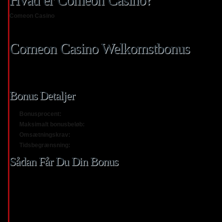
Comeon Casino
startede sin rejse i 2010 og har siden da etableret sig som en
imponerende udvalg af spil er Comeon blevet et hit blandt spillere. Casinoet er l
Comeon Casino Welkomstbonus
En af de mest tiltrækkende features ved Comeon Casino er den generøse
welk
kan fordoble deres første indbetaling. Dette betyder mere tid til sjov og spil, sam
Bonus Detaljer
Bonusprocent:
Op til 100% på din første indbetaling
Maksimalt bonusbeløb:
1.000 DKK
Omsætningskrav:
30x bonusbeløbet
Tidsbegrænsning:
Bonus skal anvendes inden for 30 dage
Sådan Får Du Din Bonus
Opret en konto på Comeon Casino.
Foretag din første indbetaling.
Modtag din
welkomstbonus
automatisk.
Begynd at spille og nyd fordelene ved din bonus!