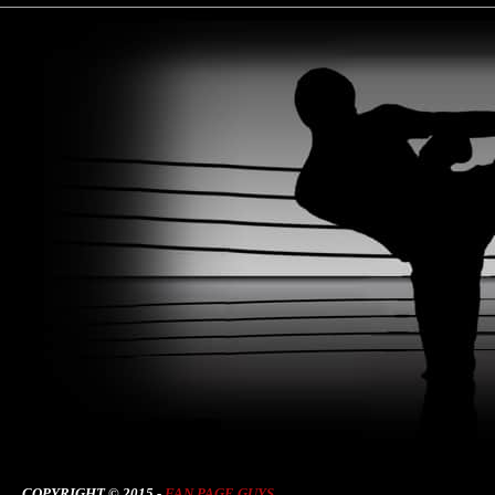
COPYRIGHT © 2015 -
FAN PAGE GUYS