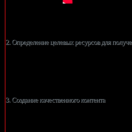
Качество текущих ссылок;
Количество ссылающихся доменов;
Ссылочный анкор (текст, по которому ссылаются на ваш сайт);
Наличие токсичных ссылок, которые могут навредить вашему SEO.
2. Определение целевых ресурсов для получ
Следующий шаг – определение ресурсов, с которых вы хотели бы получит
Некоторые стратегии включают:
Гостевые посты на блогах;
Публикация пресс-релизов;
Участие в тематических форумах и обсуждениях;
Обмен ссылками с партнерами.
3. Создание качественного контента
Для того чтобы получать ссылки, необходимо создавать качественный и у
Статьи;
Исследования;