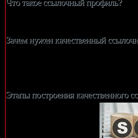
Что такое ссылочный профиль?
Ссылочный профиль представляет собой совокупность всех ссылок, которы
иметь разный вес в зависимости от авторитета сайта-донора. Поисковые 
понимать, как они работают.
Зачем нужен качественный ссылоч
Качественный ссылочный профиль необходим для:
Повышения авторитета и доверия к вашему сайту.
Увеличения трафика с внешних ресурсов.
Улучшения позиций в поисковой выдаче.
Создания устойчивого конкурентного преимущества.
Этапы построения качественного с