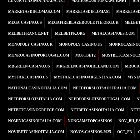
LUXURYCASINOCANADA.NET
MAGIUSCASINOFRANCE.NET
MA
MARKETASDIPLOMAS.COM
MARKETASDIPLOMAS1
MARKETASD
MEGA-CASINO.US
MEGAFIREBLAZEROULETTE.ORG.UK
MELBET
MELBETFRANCE.NET
MELBETPK.ORG
METALCASINOES.COM
MONOPOLY-CASINO.UK
MONOPOLY-CASINO.US
MONROCASINO
MONROCASINOPORTUGAL.COM
MOSTBET2
MOSTBETCASINOCZ
MRGREEN-CASINO.US
MRGREENCASINOIRELAND.COM
MROCA
MYSTAKECASINO.US
MYSTAKECASINOARGENTINA.COM
MYST
NATIONALCASINOITALIA.COM
NEEDFORSLOTSAUSTRALIA.COM
NEEDFORSLOTSITALIA.COM
NEEDFORSLOTSPORTUGAL.COM
N
NETBETCASINOGREECE.COM
NETBETCASINOITALIA.COM
NET
NOMINICASINOITALIA.COM
NONGAMSTOPCASINOS
NOV_BH_E
NOVIBETCASINOITALIA.COM
NOVOS-CASINOS-2025
OCT_PB