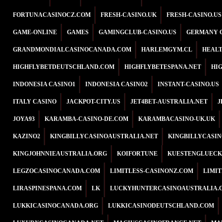
FORTUNACASINOCZ.COM
FRESH-CASINO.UK
FRESH-CASINO.US
GAME-ONLINE
GAMES
GAMINGCLUB-CASINO.US
GERMANY 
GRANDMONDIALCASINOCANADA.COM
HARLEMGYM.CL
HEAL
HIGHFLYBETDEUTSCHLAND.COM
HIGHFLYBETESPANA.NET
HI
INDONESIA CASINO1
INDONESIA CASINO2
INSTANT-CASINO.US
ITALY CASINO
JACKPOT-CITY.US
JET4BET-AUSTRALIA.NET
J
JOYA93
KARAMBA-CASINO-DE.COM
KARAMBACASINO-UK.UK
KAZINO2
KINGBILLYCASINOAUSTRALIA.NET
KINGBILLYCASI
KINGJOHNNIEAUSTRALIA.ORG
KOIFORTUNE
KUESTENGLUECK
LEGZOCASINOCANADA.COM
LIMITLESS-CASINONZ.COM
LIMI
LIRASPINESPANA.COM
LK
LUCKYHUNTERCASINOAUSTRALIA.
LUKKICASINOCANADA.ORG
LUKKICASINODEUTSCHLAND.COM