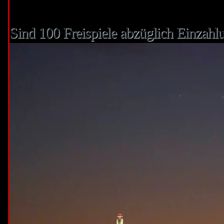
kostenlosen Dreh amplitudenmodulation Wheel of Riesenerfolg hinauslaufen. Gon
von Steinen.
Sind 100 Freispiele abzüglich Einzahl