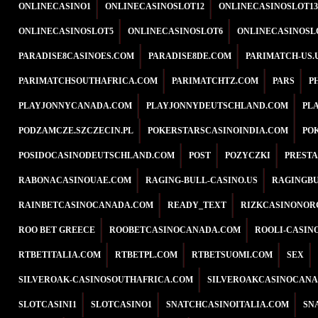
ONLINECASINO1
ONLINECASINOSLOT12
ONLINECASINOSLOT13
ONLINECASINOSLOT5
ONLINECASINOSLOT6
ONLINECASINOSL
PARADISE8CASINOES.COM
PARADISE8DE.COM
PARIMATCH-US.
PARIMATCHSOUTHAFRICA.COM
PARIMATCHTZ.COM
PARS
P
PLAYJONNYCANADA.COM
PLAYJONNYDEUTSCHLAND.COM
PL
PODZAMCZE.SZCZECIN.PL
POKERSTARSCASINOINDIA.COM
PO
POSIDOCASINODEUTSCHLAND.COM
POST
POZYCZKI
PREST
RABONACASINOUAE.COM
RAGING-BULL-CASINO.US
RAGINGBU
RAINBETCASINOCANADA.COM
READY_TEXT
RIZKCASINONOR
ROO BET GREECE
ROOBETCASINOCANADA.COM
ROOLI-CASIN
RTBETITALIA.COM
RTBETPL.COM
RTBETSUOMI.COM
SEX
SILVEROAK-CASINOSOUTHAFRICA.COM
SILVEROAKCASINOCANA
SLOTCASINI1
SLOTCASINO1
SNATCHCASINOITALIA.COM
SN