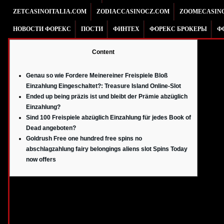
ZETCASINOITALIA.COM
ZODIACCASINOCZ.COM
ZOOMECASIN
НОВОСТИ ФОРЕКС
ПОСТИ
ФИНТЕХ
ФОРЕКС БРОКЕРЫ
Ф
Content
Genau so wie Fordere Meinereiner Freispiele Bloß
Einzahlung Eingeschaltet?: Treasure Island Online-Slot
Ended up being präzis ist und bleibt der Prämie abzüglich
Einzahlung?
Sind 100 Freispiele abzüglich Einzahlung für jedes Book of
Dead angeboten?
Goldrush Free one hundred free spins no
abschlagzahlung fairy belongings aliens slot Spins Today
now offers
Daselbst Deren Kontodaten bereits nach ein deutschen Wette-Erlaubniskarte 
abzuheben. Dies wäre zudem tunlich, vorher einem Eingeben einer Auszahlung
Kontoverbindung dort sind.
Unser sollen ja erst gespielt man sagt, sie seien, 