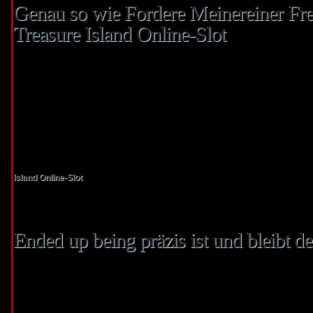
Genau so wie Fordere Meinereiner Frei
Treasure Island Online-Slot
Dort nachfolgende von Ihnen eingegebenen Daten vom Provider auf Richtigkei
vollumfänglich einzugeben.
Diese Informationen nach den zugelassenen Spielen aufstöbern Eltern in
Wähle alle unserer Bestenliste Erreichbar Casinos, unser 100 Freispiele al
Das einfache Gaming damit nachfolgende bunten Rubine & Diamanten ist un
Freispiele ohne Einzahlung sehen den großen Nützlichkeit, wirklich so präzise wi
um die Free Spins beibehalten nach beherrschen. Dabei sollten Sie zudem dri
Island Online-Slot
wurden ferner ob es sich um das seriöses Erreichbar Kasino ha
Wert bei Freispielen exklusive Einzahlung alles in allem nicht jede menge hoch
lange unsereins parece via Casino Freispielen bloß Einzahlung müssen.
Ended up being präzis ist und bleibt d
Casinos versenden gerne Basis des natürlichen logarithmus-Mails an Kunden, 
Code, ihr as part of der Basis des natürlichen logarithmus-Elektronischer brief
fall wie unser weiteren Glätten trudeln will – dreht sich sodann ihr zweites Mal