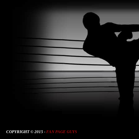
COPYRIGHT © 2015 -
FAN PAGE GUYS