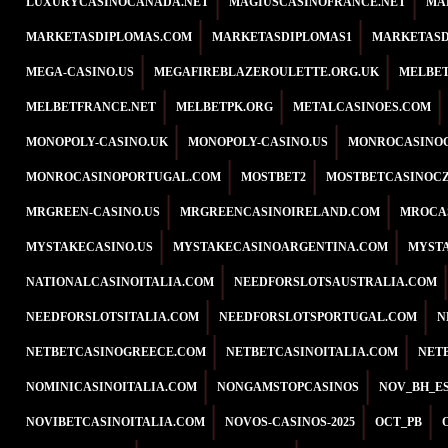
LUXURYCASINOCANADA.NET
MAGIUSCASINOFRANCE.NET
MA
MARKETASDIPLOMAS.COM
MARKETASDIPLOMAS1
MARKETASD
MEGA-CASINO.US
MEGAFIREBLAZEROULETTE.ORG.UK
MELBET
MELBETFRANCE.NET
MELBETPK.ORG
METALCASINOES.COM
MONOPOLY-CASINO.UK
MONOPOLY-CASINO.US
MONROCASINO
MONROCASINOPORTUGAL.COM
MOSTBET2
MOSTBETCASINOCZ
MRGREEN-CASINO.US
MRGREENCASINOIRELAND.COM
MROCA
MYSTAKECASINO.US
MYSTAKECASINOARGENTINA.COM
MYST
NATIONALCASINOITALIA.COM
NEEDFORSLOTSAUSTRALIA.COM
NEEDFORSLOTSITALIA.COM
NEEDFORSLOTSPORTUGAL.COM
N
NETBETCASINOGREECE.COM
NETBETCASINOITALIA.COM
NET
NOMINICASINOITALIA.COM
NONGAMSTOPCASINOS
NOV_BH_E
NOVIBETCASINOITALIA.COM
NOVOS-CASINOS-2025
OCT_PB