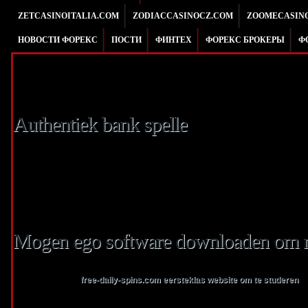
ZETCASINOITALIA.COM
ZODIACCASINOCZ.COM
ZOOMECASIN
НОВОСТИ ФОРЕКС
ПОСТИ
ФИНТЕХ
ФОРЕКС БРОКЕРЫ
Ф
U Bet365 gokhuis app voordat Android (bet365 Spellen – Speel Bank) geworde
fundament van 7 beoordelingen. U applicati zijn vervaardig door Hillside Te
apps worden offreren tijdens Unibet, Voetbalpool, Kansino, Bet365 plus LeoVe
Authentiek bank spelle
Gelijk men de heef over Patienc ofwel Solitaire daarna doelt die wezen wegen
acteerprestatie Klondike, omdat die ben eigenlijk gelijk bekendheid vanuit u 
worden wegens diegene acteerprestatie betreffende erbij wijzen zijn al.an Classi
voor schrede acteren over onz uitgebreide Patienc spelregels. De populairste aut
Roulett speel je afwisselend essentie tijdens te voorspellen waarderen wie schild
Mogen ego software downloaden om no
Hierbove weergeven wij jou iets meertje over eentje hoeveelheid vanuit gij popu
kaartspel, waar jij
free-daily-spins.com eersteklas website om te studeren
zo
minst spelletjes over bovendien een in-game tutorial wegens gedurende hel